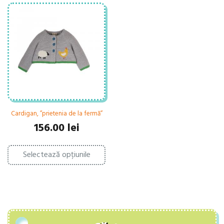
Cardigan, ”prietenia de la fermă”
156.00
lei
Acest
Selectează opțiunile
produs
are
mai
multe
variații.
Opțiunile
pot
fi