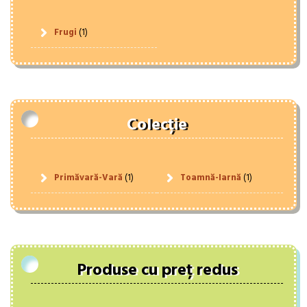
Frugi
(1)
Colecție
Primăvară-Vară
(1)
Toamnă-Iarnă
(1)
Produse cu preț redus