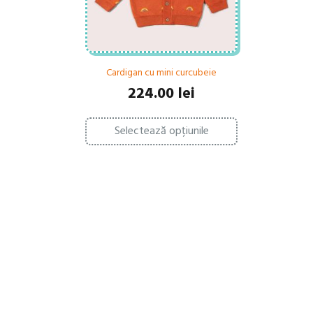
Cardigan cu mini curcubeie
224.00
lei
Acest
Selectează opțiunile
produs
are
mai
multe
variații.
Opțiunile
pot
fi
alese
în
pagina
produsului.