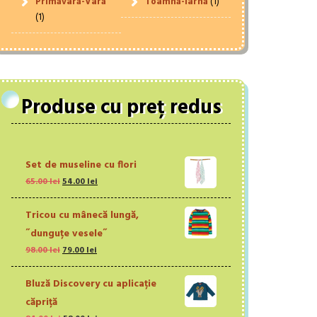
Primăvară-Vară
Toamnă-Iarnă
(1)
(1)
Produse cu preț redus
Set de museline cu flori
Prețul
Prețul
65.00
lei
54.00
lei
inițial
curent
a
este:
Tricou cu mânecă lungă,
fost:
54.00 lei.
˝dunguțe vesele˝
65.00 lei.
Prețul
Prețul
98.00
lei
79.00
lei
inițial
curent
a
este:
Bluză Discovery cu aplicație
fost:
79.00 lei.
căpriță
98.00 lei.