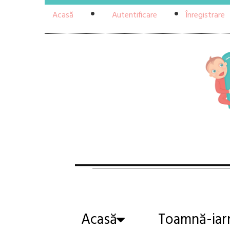
Acasă
Autentificare
Înregistrare
Acasă
Toamnă-iar