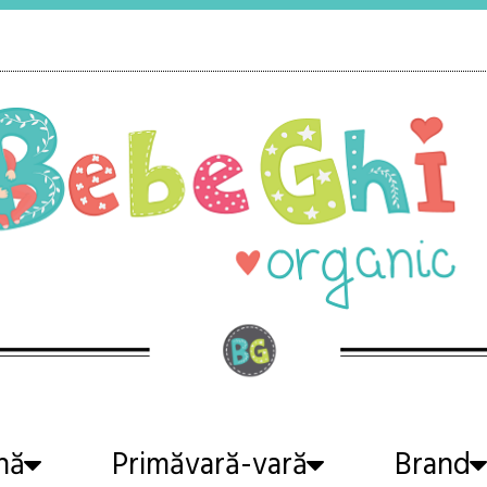
nă
Primăvară-vară
Brand