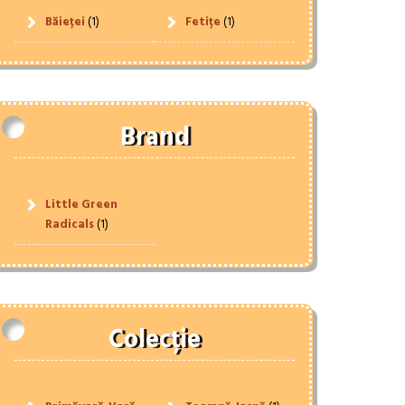
Băieței
(1)
Fetițe
(1)
Brand
Little Green
Radicals
(1)
Colecție