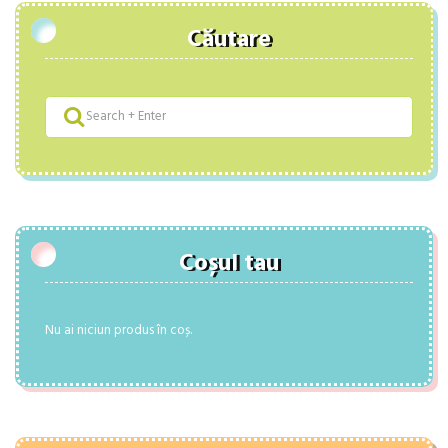
Căutare
Coșul tau
Nu ai niciun produs în coș.