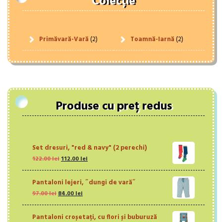
Colecție
Primăvară-Vară
(2)
Toamnă-Iarnă
(2)
Produse cu preț redus
Set dresuri, "red & navy" (2 perechi)
Prețul
Prețul
122.00
lei
112.00
lei
inițial
curent
a
este:
Pantaloni lejeri, ˝dungi de vară˝
fost:
112.00 lei.
Prețul
Prețul
97.00
lei
84.00
122.00 lei.
lei
inițial
curent
a
este:
Pantaloni croșetați, cu flori și buburuză
fost:
84.00 lei.