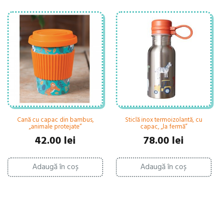
Cană cu capac din bambus,
Sticlă inox termoizolantă, cu
„animale protejate”
capac, „la fermă”
42.00
lei
78.00
lei
Adaugă în coș
Adaugă în coș