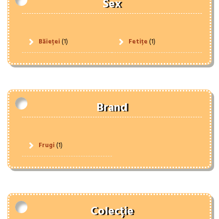
Sex
Băieței
(1)
Fetițe
(1)
Brand
Frugi
(1)
Colecție