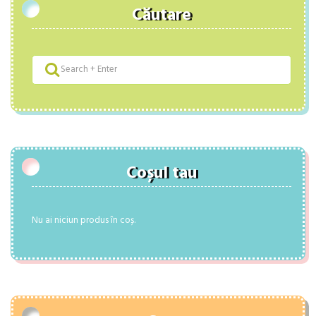
Căutare
Coșul tau
Nu ai niciun produs în coș.