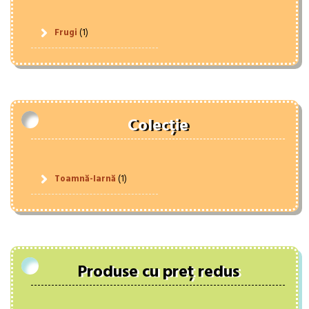
Frugi
(1)
Colecție
Toamnă-Iarnă
(1)
Produse cu preț redus