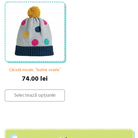
Căciulă moale, ˝buline vesele˝
74.00
lei
Acest
Selectează opțiunile
produs
are
mai
multe
variații.
Opțiunile
pot
fi