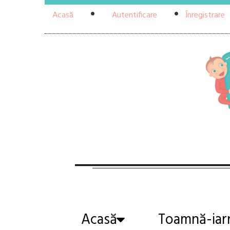
Acasă
Autentificare
Înregistrare
Acasă
Toamnă-iar