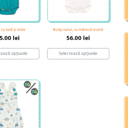
cu lună și stele
Body natur, cu mânecă scurtă
5.00
lei
56.00
lei
Acest
Acest
tează opțiunile
Selectează opțiunile
produs
produs
are
are
mai
mai
multe
multe
variații.
variații.
Opțiunile
Opțiunile
pot
pot
fi
fi
alese
alese
în
în
pagina
pagina
produsului.
produsului.