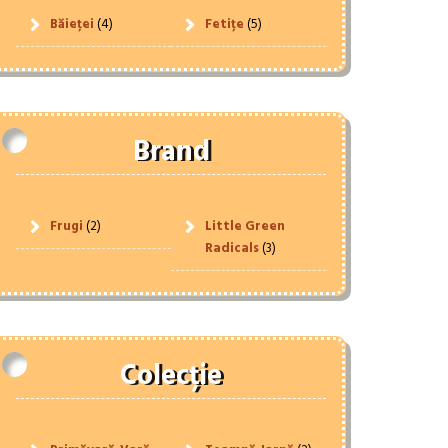
Băieței
(4)
Fetițe
(5)
Brand
Frugi
(2)
Little Green
Radicals
(3)
Colecție