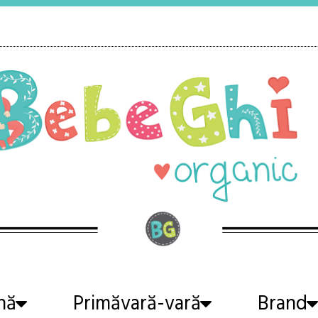
nă
Primăvară-vară
Brand