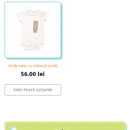
Body natur, cu mânecă scurtă
56.00
lei
Acest
Selectează opțiunile
produs
are
mai
multe
variații.
Opțiunile
pot
fi