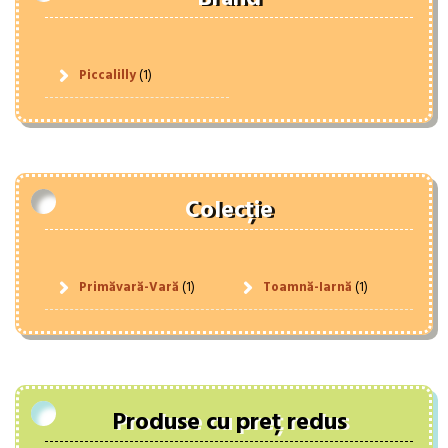
Piccalilly
(1)
Colecție
Primăvară-Vară
(1)
Toamnă-Iarnă
(1)
Produse cu preț redus