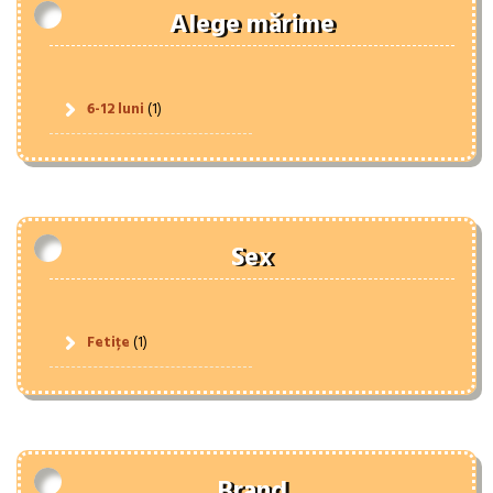
Alege mărime
6-12 luni
(1)
Sex
Fetițe
(1)
Brand