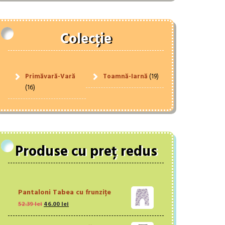
Colecție
Primăvară-Vară
Toamnă-Iarnă
(19)
(16)
Produse cu preț redus
Pantaloni Tabea cu frunzițe
Prețul
Prețul
52.39
lei
46.00
lei
inițial
curent
a
este: