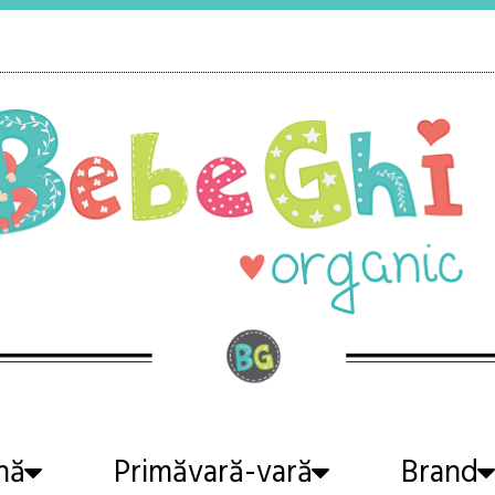
nă
Primăvară-vară
Brand