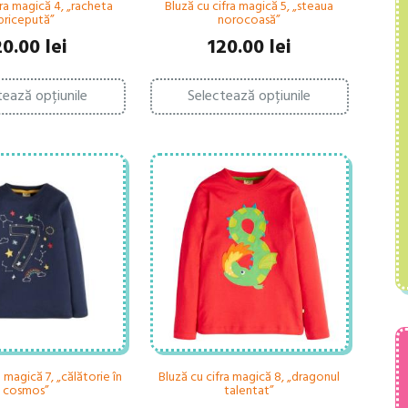
fra magică 4, „racheta
Bluză cu cifra magică 5, „steaua
pricepută”
norocoasă”
20.00
lei
120.00
lei
Acest
Acest
tează opțiunile
Selectează opțiunile
produs
produs
are
are
mai
mai
multe
multe
variații.
variații.
Opțiunile
Opțiunile
pot
pot
fi
fi
alese
alese
în
în
pagina
pagina
produsului.
produsului.
a magică 7, „călătorie în
Bluză cu cifra magică 8, „dragonul
cosmos”
talentat”