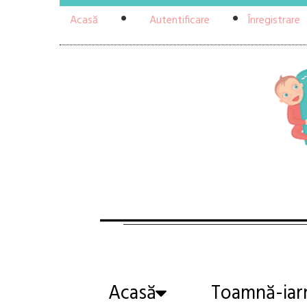
Acasă
Autentificare
Înregistrare
Acasă
Toamnă-iar