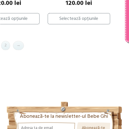
20.00
lei
120.00
lei
Acest
Acest
tează opțiunile
Selectează opțiunile
produs
produs
are
are
mai
mai
multe
multe
variații.
variații.
2
→
Opțiunile
Opțiunile
pot
pot
fi
fi
alese
alese
în
în
pagina
pagina
produsului.
produsului.
Abonează-te la newsletter-ul Bebe Ghi