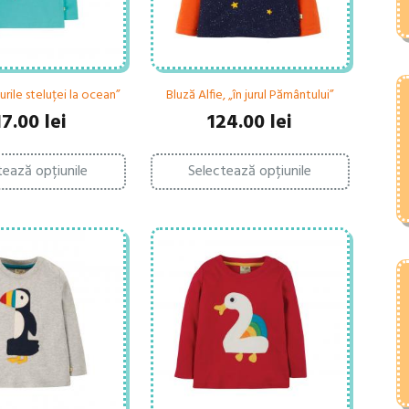
rile steluței la ocean”
Bluză Alfie, „în jurul Pământului”
17.00
lei
124.00
lei
Acest
Acest
tează opțiunile
Selectează opțiunile
produs
produs
are
are
mai
mai
multe
multe
variații.
variații.
Opțiunile
Opțiunile
pot
pot
fi
fi
alese
alese
în
în
pagina
pagina
produsului.
produsului.