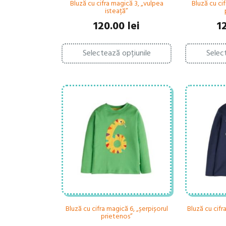
Bluză cu cifra magică 3, „vulpea
Bluză cu ci
isteață”
120.00
lei
1
Acest
Selectează opțiunile
Selec
produs
are
mai
multe
variații.
Opțiunile
pot
fi
alese
în
pagina
produsului.
Bluză cu cifra magică 6, „șerpișorul
Bluză cu cifr
prietenos”