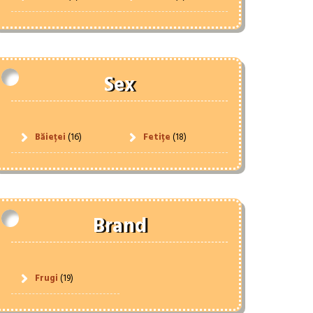
Sex
Băieței
(16)
Fetițe
(18)
Brand
Frugi
(19)