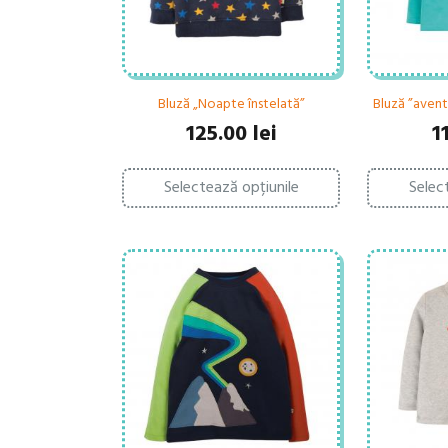
Bluză „Noapte înstelată”
Bluză ”aventu
125.00
lei
1
Acest
Selectează opțiunile
Selec
produs
are
mai
multe
variații.
Opțiunile
pot
fi
alese
în
pagina
produsului.