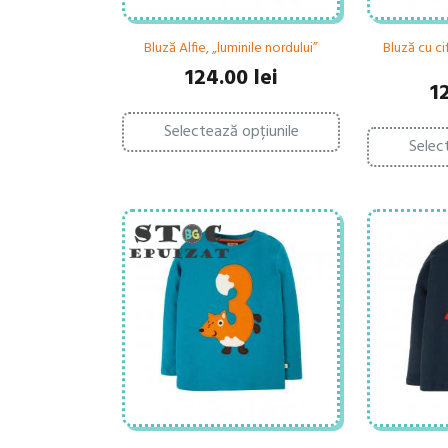
Bluză Alfie, „luminile nordului”
Bluză cu ci
124.00
lei
1
Acest
Selectează opțiunile
produs
Selec
are
mai
multe
variații.
Opțiunile
pot
fi
alese
în
pagina
produsului.