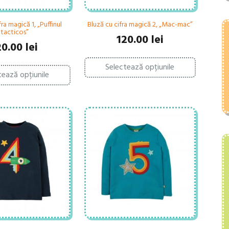
fra magică 1, „Puffinul
Bluză cu cifra magică 2, „Mac-mac”
tacticos”
120.00
lei
20.00
lei
Acest
Acest
Selectează opțiunile
produs
tează opțiunile
produs
are
are
mai
mai
multe
multe
variații.
variații.
Opțiunile
Opțiunile
pot
pot
fi
fi
alese
alese
în
în
pagina
pagina
produsului.
produsului.