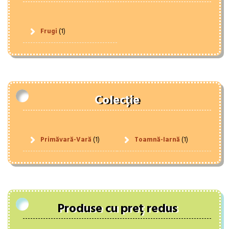
Frugi
(1)
Colecție
Primăvară-Vară
(1)
Toamnă-Iarnă
(1)
Produse cu preț redus