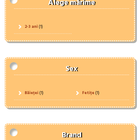
Alege mărime
2-3 ani
(1)
Sex
Băieței
(1)
Fetițe
(1)
Brand