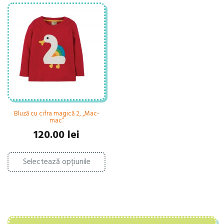
Bluză cu cifra magică 2, „Mac-
mac”
120.00
lei
Acest
Selectează opțiunile
produs
are
mai
multe
variații.
Opțiunile
pot
fi