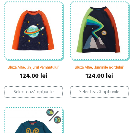
Bluză Alfie, „în jurul Pământului”
Bluză Alfie, „luminile nordului”
124.00
lei
124.00
lei
Acest
Ac
Selectează opțiunile
produs
Selectează opțiunile
pr
are
ar
mai
ma
multe
mu
variații.
var
Opțiunile
Op
pot
po
fi
fi