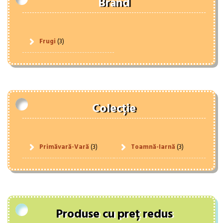
Brand
Frugi
(3)
Colecție
Primăvară-Vară
(3)
Toamnă-Iarnă
(3)
Produse cu preț redus