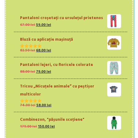
Pantaloni croșetați cu ursulețul prietenos
Prețul
Prețul
67.00
lei
59.00
lei
inițial
curent
a
este:
Bluză cu aplicație mașinuță
fost:
59.00 lei.
67.00 lei.
Prețul
Prețul
82.50
lei
68.00
lei
Evaluat la
inițial
curent
5.00
din 5
a
este:
Pantaloni lejeri, cu floricele colorate
fost:
68.00 lei.
Prețul
Prețul
88.00
lei
79.00
lei
82.50 lei.
inițial
curent
a
este:
Tricou „Micuțele animale” cu peștișor
fost:
79.00 lei.
88.00 lei.
multicolor
Prețul
Prețul
74.00
lei
58.00
lei
Evaluat la
inițial
curent
5.00
din 5
a
este:
Combinezon, "pășunile scoțiene"
fost:
58.00 lei.
Prețul
Prețul
179.00
lei
150.00
lei
74.00 lei.
inițial
curent
a
este: