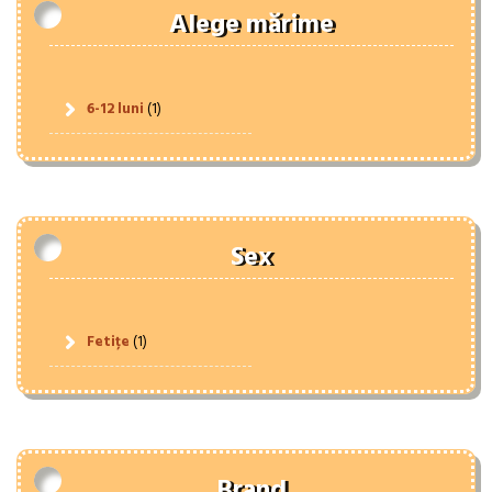
Alege mărime
6-12 luni
(1)
Sex
Fetițe
(1)
Brand