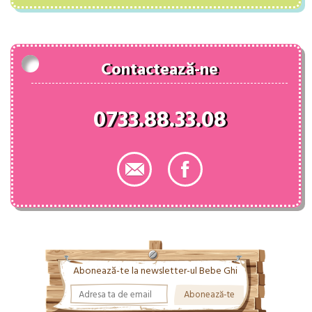
fost:
150.00 lei.
179.00 lei.
Contactează-ne
0733.88.33.08
Abonează-te la newsletter-ul Bebe Ghi