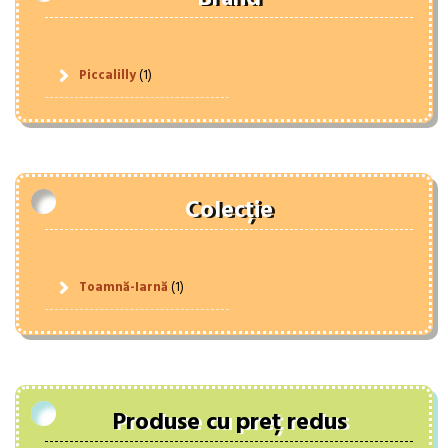
Piccalilly
(1)
Colecție
Toamnă-Iarnă
(1)
Produse cu preț redus