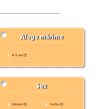
Alege mărime
8-9 ani
(1)
Sex
Băieței
(1)
Fetițe
(1)