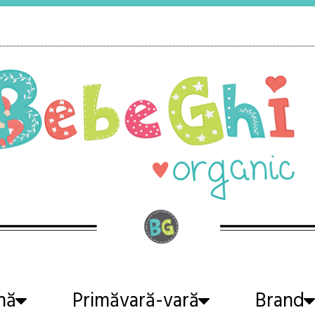
nă
Primăvară-vară
Brand