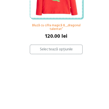
Bluză cu cifra magică 8, „dragonul
talentat”
120.00
lei
Acest
Selectează opțiunile
produs
are
mai
multe
variații.
Opțiunile
pot
fi
alese
în
pagina
produsului.