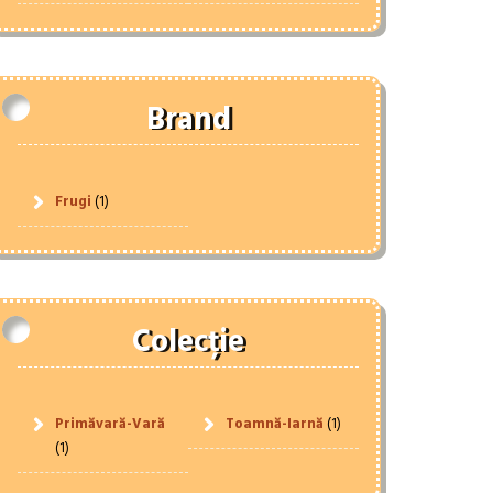
Brand
Frugi
(1)
Colecție
Primăvară-Vară
Toamnă-Iarnă
(1)
(1)