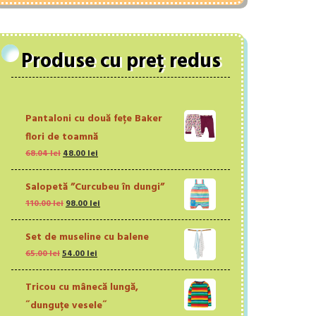
Produse cu preț redus
Pantaloni cu două fețe Baker
flori de toamnă
Prețul
Prețul
68.04
lei
48.00
lei
inițial
curent
a
este:
Salopetă ”Curcubeu în dungi”
fost:
48.00 lei.
Prețul
Prețul
110.00
lei
98.00
lei
68.04 lei.
inițial
curent
a
este:
Set de museline cu balene
fost:
98.00 lei.
Prețul
Prețul
65.00
lei
54.00
lei
110.00 lei.
inițial
curent
a
este:
Tricou cu mânecă lungă,
fost:
54.00 lei.
˝dunguțe vesele˝
65.00 lei.