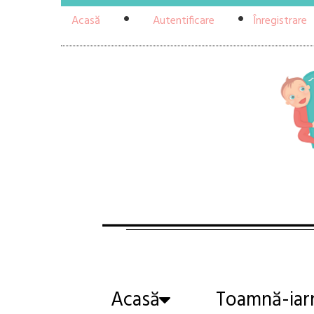
Acasă
Autentificare
Înregistrare
Acasă
Toamnă-iar