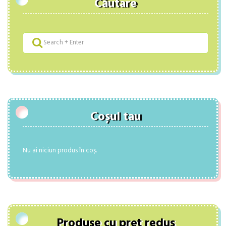
Căutare
Coșul tau
Nu ai niciun produs în coș.
Produse cu preț redus