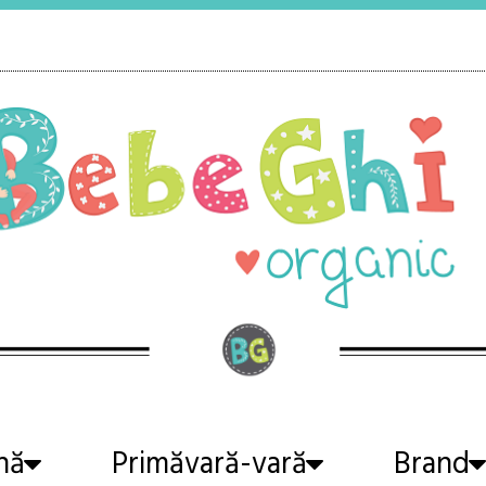
nă
Primăvară-vară
Brand