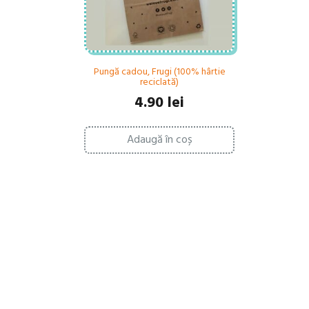
Pungă cadou, Frugi (100% hârtie
reciclată)
4.90
lei
Adaugă în coș