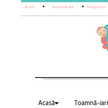
Acasă
Autentificare
Înregistrare
Acasă
Toamnă-iar