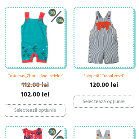
Costumaș „Zborul rândunelelor”
Salopetă ˝Crabul vesel˝
112.00
lei
120.00
lei
Prețul
Prețul
102.00
lei
Ac
inițial
curent
Selectează opțiunile
pr
Acest
a
este:
ar
Selectează opțiunile
produs
fost:
102.00 lei.
ma
are
112.00 lei.
mu
mai
var
multe
Op
variații.
po
Opțiunile