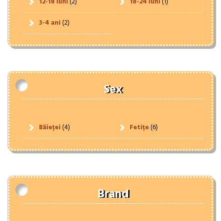
12-18 luni
(2)
18-24 luni
(1)
3-4 ani
(2)
Sex
Băieței
(4)
Fetițe
(6)
Brand