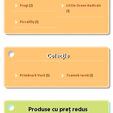
Frugi
(2)
Little Green Radicals
(1)
Piccalilly
(3)
Colecție
Primăvară-Vară
(5)
Toamnă-Iarnă
(3)
Produse cu preț redus