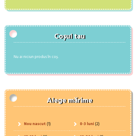
Coșul tau
Nu ai niciun produs în coș.
Alege mărime
Nou nascut
(1)
0-3 luni
(2)