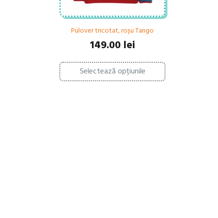
Pulover tricotat, roșu Tango
149.00
lei
Acest
Selectează opțiunile
produs
are
mai
multe
variații.
Opțiunile
pot
fi
alese
în
pagina
produsului.