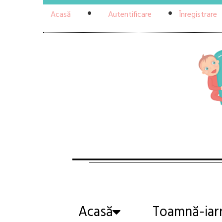
Acasă
Autentificare
Înregistrare
Acasă
Toamnă-iar