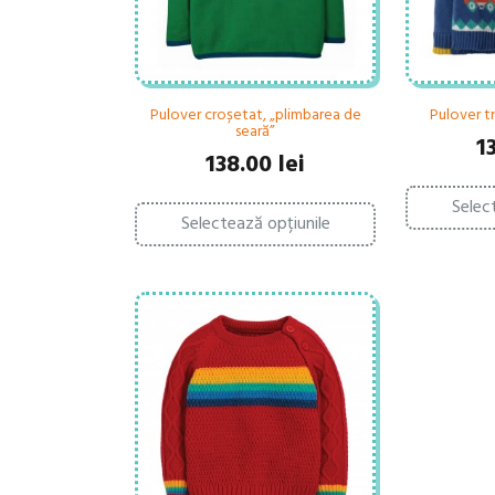
Pulover croșetat, „plimbarea de
Pulover t
seară”
1
138.00
lei
Acest
Selec
Selectează opțiunile
produs
are
mai
multe
variații.
Opțiunile
pot
fi
alese
în
pagina
produsului.