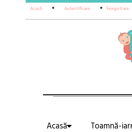
Acasă
Autentificare
Înregistrare
Acasă
Toamnă-iar