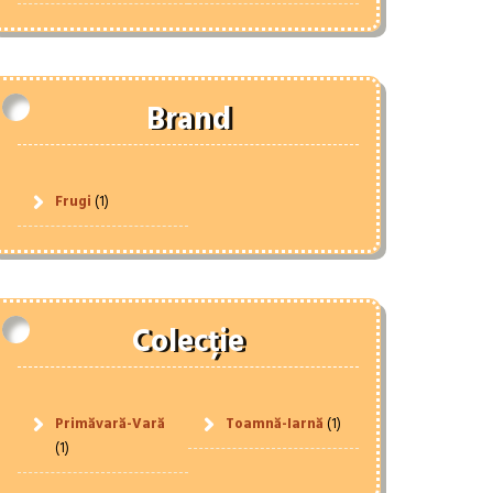
Brand
Frugi
(1)
Colecție
Primăvară-Vară
Toamnă-Iarnă
(1)
(1)