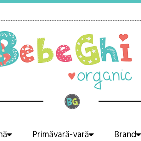
nă
Primăvară-vară
Brand