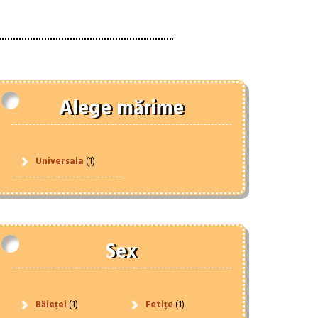
Alege mărime
Universala
(1)
Sex
Băieței
(1)
Fetițe
(1)