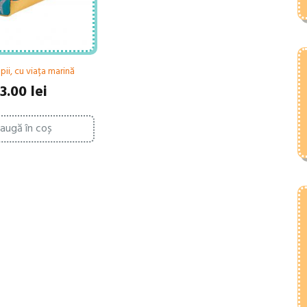
ii, cu viața marină
3.00
lei
augă în coș