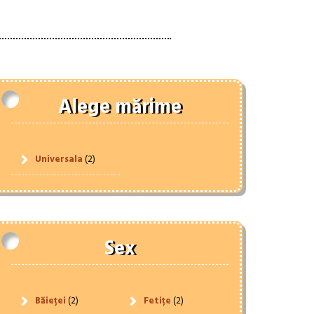
Alege mărime
Universala
(2)
Sex
Băieței
(2)
Fetițe
(2)