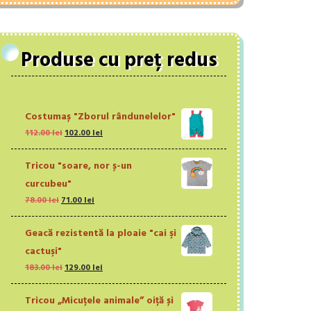
Produse cu preț redus
Costumaș "Zborul rândunelelor"
Prețul
Prețul
112.00
lei
102.00
lei
inițial
curent
a
este:
Tricou "soare, nor ș-un
fost:
102.00 lei.
curcubeu"
112.00 lei.
Prețul
Prețul
78.00
lei
71.00
lei
inițial
curent
a
este:
Geacă rezistentă la ploaie "cai şi
fost:
71.00 lei.
cactuşi"
78.00 lei.
Prețul
Prețul
183.00
lei
129.00
lei
inițial
curent
a
este:
Tricou „Micuțele animale” oiță și
fost:
129.00 lei.