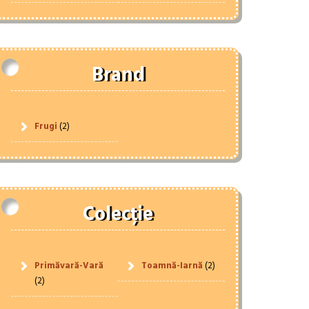
Brand
Frugi
(2)
Colecție
Primăvară-Vară
Toamnă-Iarnă
(2)
(2)