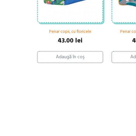
Penar copii, cu floricele
Penar cop
43.00
lei
4
Adaugă în coș
Ad