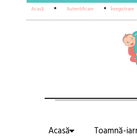
Acasă
Autentificare
Înregistrare
Acasă
Toamnă-iar