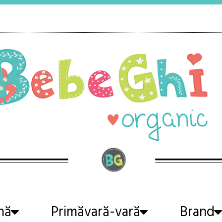
nă
Primăvară-vară
Brand