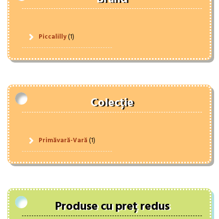
Piccalilly
(1)
Colecție
Primăvară-Vară
(1)
Produse cu preț redus