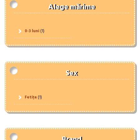
Alege mărime
0-3 luni
(1)
Sex
Fetițe
(1)
Brand