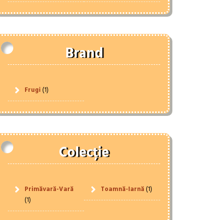
Brand
Frugi
(1)
Colecție
Primăvară-Vară
Toamnă-Iarnă
(1)
(1)