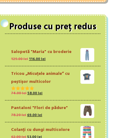
Produse cu preț redus
Salopetă "Maria" cu broderie
Prețul
Prețul
129.00
lei
116.00
lei
inițial
curent
a
este:
Tricou „Micuțele animale” cu
fost:
116.00 lei.
peștișor multicolor
129.00 lei.
Prețul
Prețul
74.00
lei
58.00
lei
Evaluat la
inițial
curent
5.00
din 5
a
este:
Pantaloni "Flori de pădure"
fost:
58.00 lei.
Prețul
Prețul
78.20
lei
69.00
lei
74.00 lei.
inițial
curent
a
este:
Colanți cu dungi multicolore
fost:
69.00 lei.
Prețul
Prețul
62.00
lei
53.00
lei