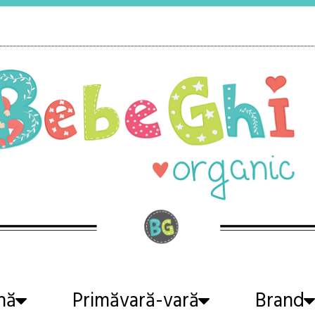
nă
Primăvară-vară
Brand