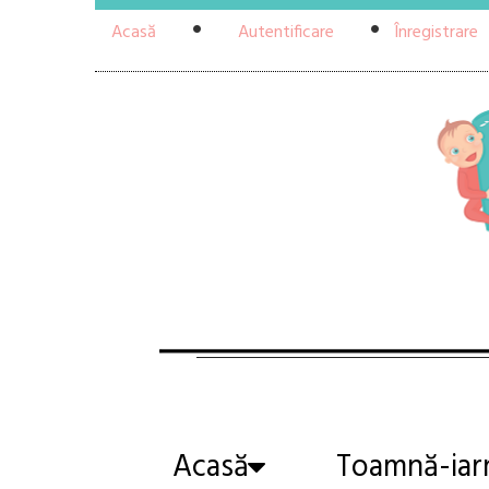
Acasă
Autentificare
Înregistrare
Acasă
Toamnă-iar