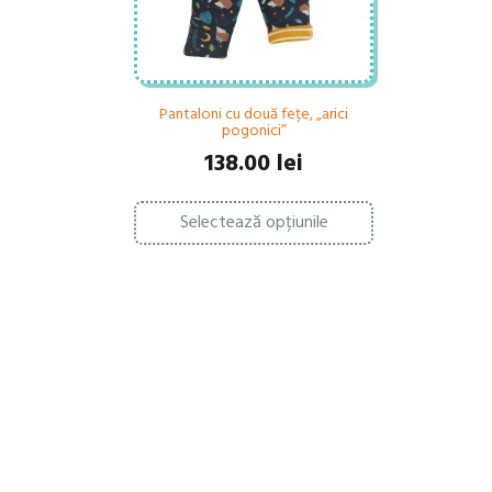
Pantaloni cu două fețe, „arici
pogonici”
138.00
lei
Acest
Selectează opțiunile
produs
are
mai
multe
variații.
Opțiunile
pot
fi
alese
în
pagina
produsului.