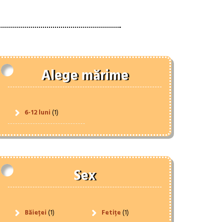
Alege mărime
6-12 luni
(1)
Sex
Băieței
(1)
Fetițe
(1)