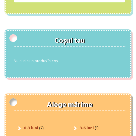
Coșul tau
Nu ai niciun produs în coș.
Alege mărime
0-3 luni
(2)
3-6 luni
(1)