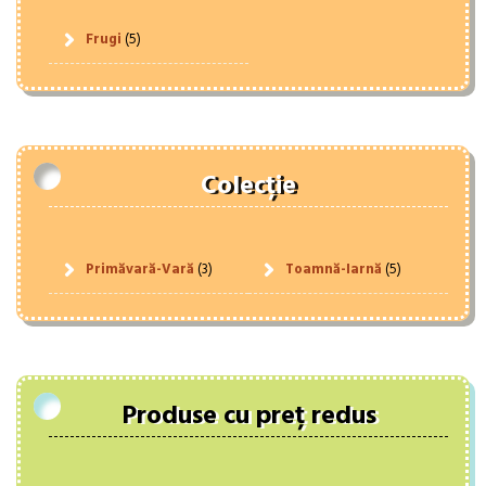
Frugi
(5)
Colecție
Primăvară-Vară
(3)
Toamnă-Iarnă
(5)
Produse cu preț redus