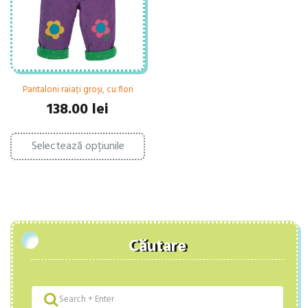
pagina
în
produsului.
pa
pr
Pantaloni raiați groși, cu flori
138.00
lei
Acest
Selectează opțiunile
produs
are
mai
multe
variații.
Opțiunile
pot
fi
Căutare
alese
în
pagina
produsului.