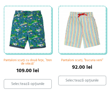
Pantaloni scurți cu două fețe, ˝tren
Pantaloni scurți, ”bucuria verii”
de viteză˝
92.00
lei
109.00
lei
Ac
Acest
Selectează opțiunile
pr
Selectează opțiunile
produs
ar
are
ma
mai
mu
multe
var
variații.
Op
Opțiunile
po
pot