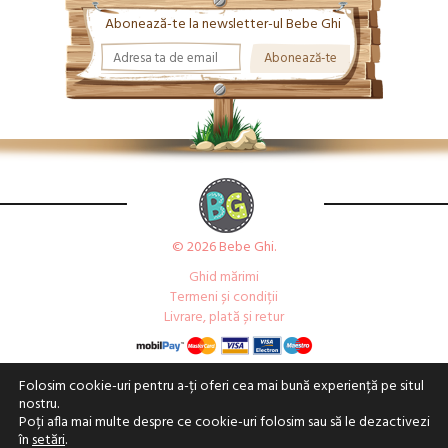
Abonează-te la newsletter-ul Bebe Ghi
© 2026 Bebe Ghi.
Ghid mărimi
Termeni și condiții
Livrare, plată și retur
Folosim cookie-uri pentru a-ți oferi cea mai bună experiență pe situl
nostru.
Poți afla mai multe despre ce cookie-uri folosim sau să le dezactivezi
în
setări
.