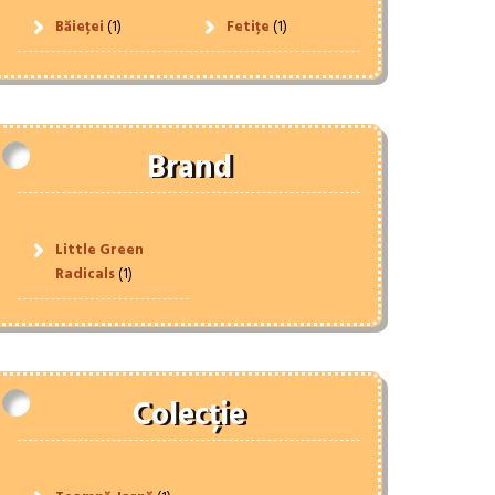
Băieței
(1)
Fetițe
(1)
Brand
Little Green
Radicals
(1)
Colecție