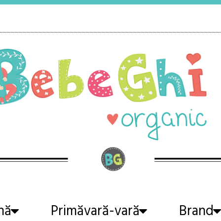
nă
Primăvară-vară
Brand