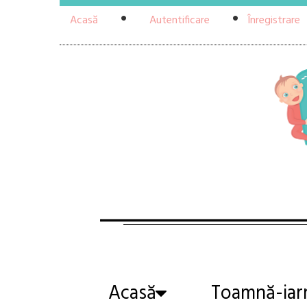
Acasă
Autentificare
Înregistrare
Acasă
Toamnă-iar