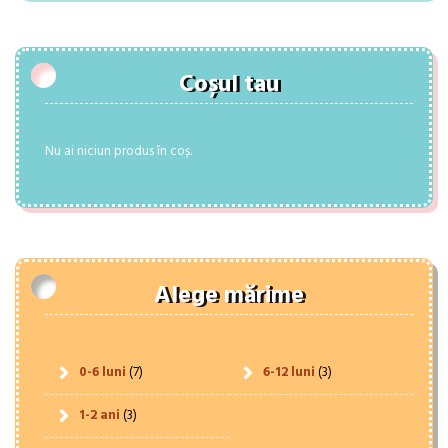
Coșul tau
Nu ai niciun produs în coș.
Alege mărime
0-6 luni
(7)
6-12 luni
(3)
1-2 ani
(3)