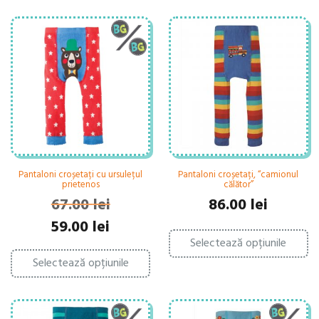
Pantaloni croșetați cu ursulețul
Pantaloni croșetați, “camionul
prietenos
călător”
67.00
lei
86.00
lei
Prețul
Prețul
59.00
lei
Ac
inițial
curent
Selectează opțiunile
pr
Acest
a
este:
ar
Selectează opțiunile
produs
fost:
59.00 lei.
ma
are
67.00 lei.
mu
mai
var
multe
Op
variații.
po