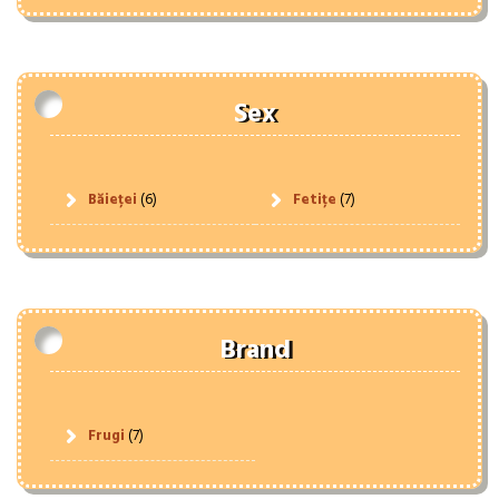
Sex
Băieței
(6)
Fetițe
(7)
Brand
Frugi
(7)