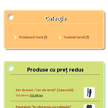
Colecție
Primăvară-Vară
(7)
Toamnă-Iarnă
(7)
Produse cu preț redus
Set dresuri, "cer de iarnă" (2 perechi)
Prețul
Prețul
122.00
lei
112.00
lei
inițial
curent
a
este:
Pantaloni "în căutarea curcubeului"