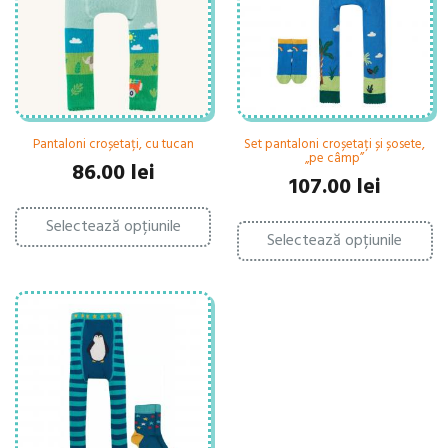
al
în
în
pagina
pa
produsului.
pr
Pantaloni croșetați, cu tucan
Set pantaloni croșetați și șosete,
„pe câmp”
86.00
lei
107.00
lei
Acest
Ac
Selectează opțiunile
produs
Selectează opțiunile
pr
are
ar
mai
ma
multe
mu
variații.
var
Opțiunile
Op
pot
po
fi
fi
alese
al
în
în
pagina
pa
produsului.
pr