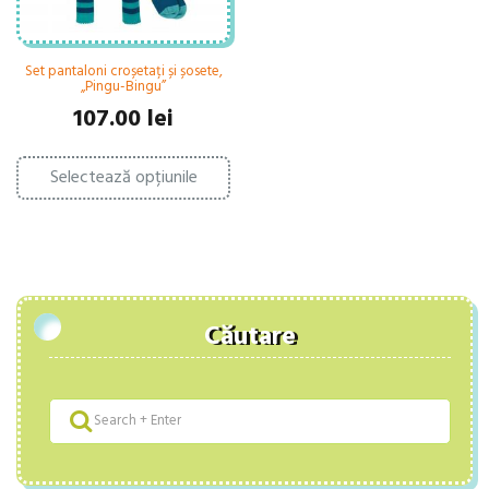
Set pantaloni croșetați și șosete,
„Pingu-Bingu”
107.00
lei
Acest
Selectează opțiunile
produs
are
mai
multe
variații.
Opțiunile
pot
fi
Căutare
alese
în
pagina
produsului.