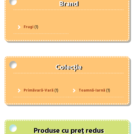
Brand
Frugi
(1)
Colecție
Primăvară-Vară
(1)
Toamnă-Iarnă
(1)
Produse cu preț redus