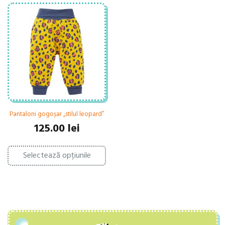
Pantaloni gogoșar „stilul leopard”
125.00
lei
Acest
Selectează opțiunile
produs
are
mai
multe
variații.
Opțiunile
pot
fi