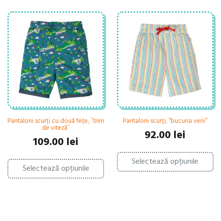
Pantaloni scurți cu două fețe, ˝tren
Pantaloni scurți, ”bucuria verii”
de viteză˝
92.00
lei
109.00
lei
Ac
Acest
Selectează opțiunile
pr
Selectează opțiunile
produs
ar
are
ma
mai
mu
multe
var
variații.
Op
Opțiunile
po
pot