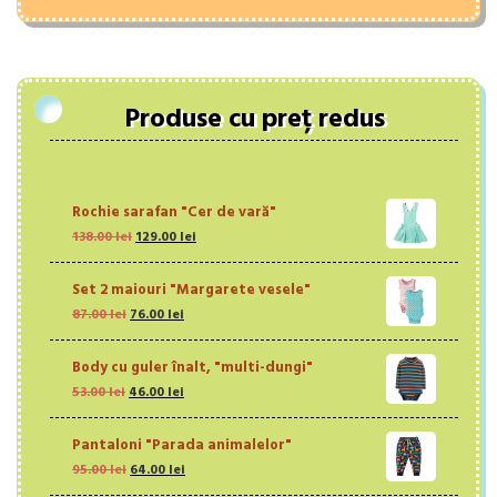
Produse cu preț redus
Rochie sarafan "Cer de vară"
Prețul
Prețul
138.00
lei
129.00
lei
inițial
curent
a
este:
Set 2 maiouri "Margarete vesele"
fost:
129.00 lei.
Prețul
Prețul
87.00
lei
76.00
138.00 lei.
lei
inițial
curent
a
este:
Body cu guler înalt, "multi-dungi"
fost:
76.00 lei.
Prețul
Prețul
53.00
lei
87.00 lei.
46.00
lei
inițial
curent
a
este:
Pantaloni "Parada animalelor"
fost:
46.00 lei.
Prețul
Prețul
95.00
lei
53.00 lei.
64.00
lei
inițial
curent