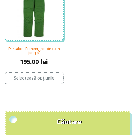
fi
al
alese
în
în
pa
pagina
pr
produsului.
Pantaloni Pioneer, „verde ca-n
junglă”
195.00
lei
Acest
Selectează opțiunile
produs
are
mai
multe
variații.
Opțiunile
pot
fi
Căutare
alese
în
pagina