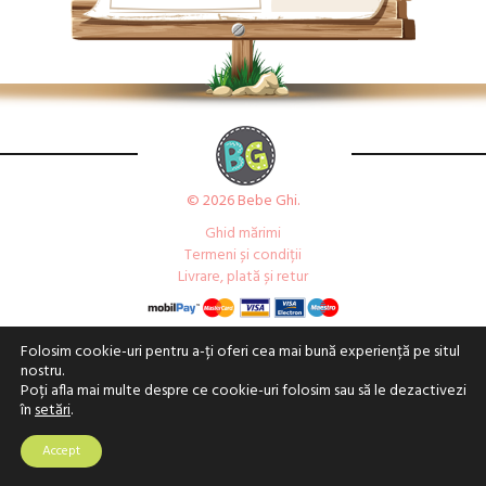
© 2026 Bebe Ghi.
Ghid mărimi
Termeni și condiții
Livrare, plată și retur
Folosim cookie-uri pentru a-ți oferi cea mai bună experiență pe situl
nostru.
Poți afla mai multe despre ce cookie-uri folosim sau să le dezactivezi
în
setări
.
Accept