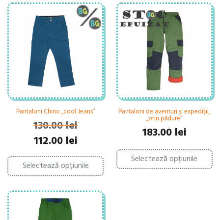
Pantaloni Chino „cool Jeans”
Pantaloni de aventuri și expediții,
„prin pădure”
130.00
lei
183.00
lei
Prețul
Prețul
112.00
lei
inițial
curent
Ac
Acest
a
este:
Selectează opțiunile
pr
Selectează opțiunile
produs
fost:
112.00 lei.
ar
are
ma
130.00 lei.
mai
mu
multe
var
variații.
Op
Opțiunile
po
pot
fi