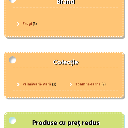
Brand
Frugi
(3)
Colecție
Primăvară-Vară
(2)
Toamnă-Iarnă
(2)
Produse cu preț redus