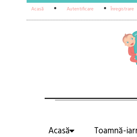
Acasă
Autentificare
Înregistrare
Acasă
Toamnă-iar