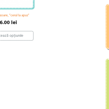
soare, ”cerul la apus”
6.00
lei
Acest
tează opțiunile
produs
are
mai
multe
variații.
Opțiunile
pot
fi
alese
în
pagina
produsului.