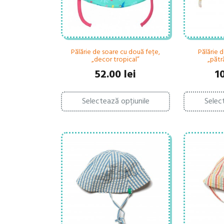
Pălărie de soare cu două fețe,
Pălărie d
„decor tropical”
„pătr
52.00
lei
1
Acest
Selectează opțiunile
Selec
produs
are
mai
multe
variații.
Opțiunile
pot
fi
alese
în
pagina
produsului.