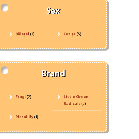
Sex
Băieței
(3)
Fetițe
(5)
Brand
Frugi
(2)
Little Green
Radicals
(2)
Piccalilly
(1)