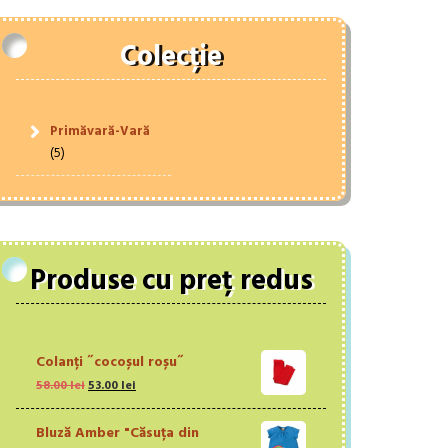
Colecție
Primăvară-Vară
(5)
Produse cu preț redus
Colanți ˝cocoșul roșu˝
Prețul
Prețul
58.00
lei
53.00
lei
inițial
curent
a
este:
Bluză Amber "Căsuța din
fost:
53.00 lei.