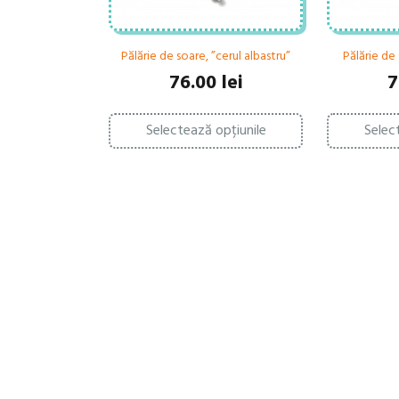
Pălărie de soare, ”cerul albastru”
Pălărie de 
76.00
lei
7
Acest
Selectează opțiunile
Selec
produs
are
mai
multe
variații.
Opțiunile
pot
fi
alese
în
pagina
produsului.