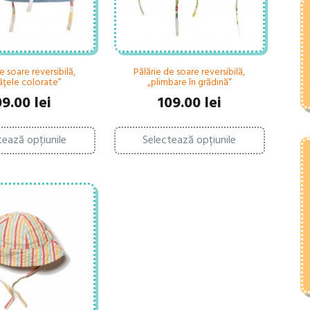
e soare reversibilă,
Pălărie de soare reversibilă,
ățele colorate”
„plimbare în grădină”
09.00
lei
109.00
lei
Acest
Acest
tează opțiunile
Selectează opțiunile
produs
produs
are
are
mai
mai
multe
multe
variații.
variații.
Opțiunile
Opțiunile
pot
pot
fi
fi
alese
alese
în
în
pagina
pagina
produsului.
produsului.