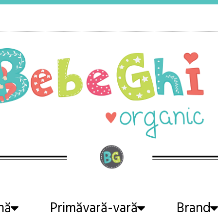
nă
Primăvară-vară
Brand