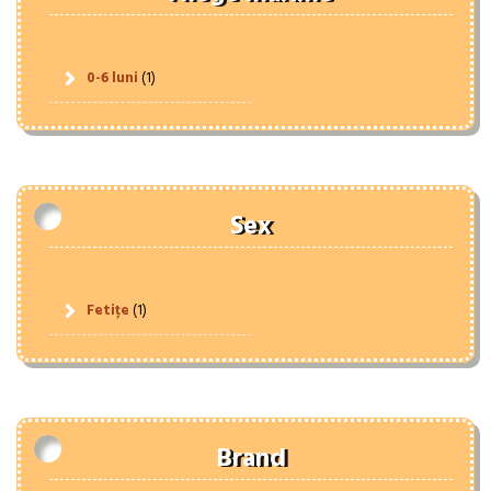
0-6 luni
(1)
Sex
Fetițe
(1)
Brand