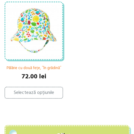
Pălărie cu două fețe, ˝în grădină˝
72.00
lei
Acest
Selectează opțiunile
produs
are
mai
multe
variații.
Opțiunile
pot
fi