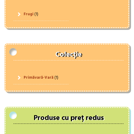
Frugi
(1)
Colecție
Primăvară-Vară
(1)
Produse cu preț redus