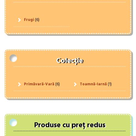
Frugi
(6)
Colecție
Primăvară-Vară
(6)
Toamnă-Iarnă
(1)
Produse cu preț redus