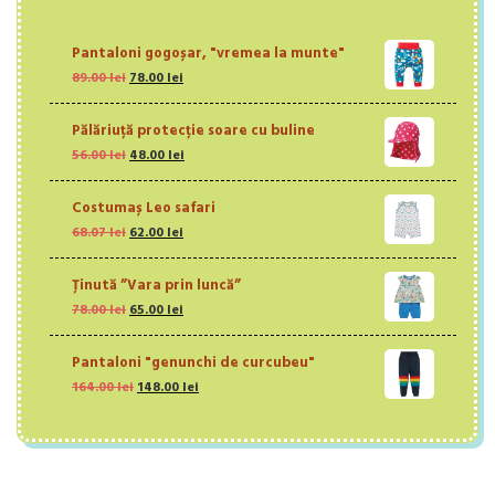
Pantaloni gogoșar, "vremea la munte"
Prețul
Prețul
89.00
lei
78.00
lei
inițial
curent
a
este:
Pălăriuță protecție soare cu buline
fost:
78.00 lei.
Prețul
Prețul
56.00
lei
89.00 lei.
48.00
lei
inițial
curent
a
este:
Costumaș Leo safari
fost:
48.00 lei.
Prețul
Prețul
68.07
lei
56.00 lei.
62.00
lei
inițial
curent
a
este:
Ținută ”Vara prin luncă”
fost:
62.00 lei.
Prețul
Prețul
78.00
lei
68.07 lei.
65.00
lei
inițial
curent
a
este:
Pantaloni "genunchi de curcubeu"
fost:
65.00 lei.
Prețul
Prețul
164.00
lei
78.00 lei.
148.00
lei
inițial
curent
a
este:
fost:
148.00 lei.
164.00 lei.