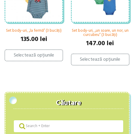
pagina
pa
produsului.
pr
Set body-uri, „la fermă” (3 bucăți)
Set body-uri, „un soare, un nor, un
curcubeu” (3 bucăți)
135.00
lei
147.00
lei
Acest
Ac
Selectează opțiunile
produs
Selectează opțiunile
pr
are
ar
mai
ma
multe
mu
variații.
var
Opțiunile
Op
pot
po
fi
fi
alese
Căutare
al
în
în
pagina
pa
produsului.
pr