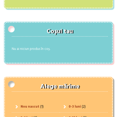
Coșul tau
Nu ai niciun produs în coș.
Alege mărime
Nou nascut
(1)
0-3 luni
(2)