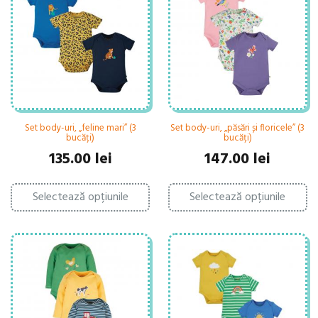
pot
fi
fi
al
alese
în
în
pa
pagina
pr
produsului.
Set body-uri, „feline mari” (3
Set body-uri, „păsări și floricele” (3
bucăți)
bucăți)
135.00
lei
147.00
lei
Acest
Ac
Selectează opțiunile
produs
Selectează opțiunile
pr
are
ar
mai
ma
multe
mu
variații.
var
Opțiunile
Op
pot
po
fi
fi
alese
al
în
în