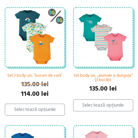
Set 3 body-uri, ˝bucurii de vară˝
Set body-uri, „animale și dunguțe”
(3 bucăți)
135.00
lei
135.00
lei
Prețul
Prețul
114.00
lei
inițial
curent
Ac
Acest
a
este:
Selectează opțiunile
pr
Selectează opțiunile
produs
fost:
114.00 lei.
ar
are
ma
135.00 lei.
mai
mu
multe
var
variații.
Op
Opțiunile
po