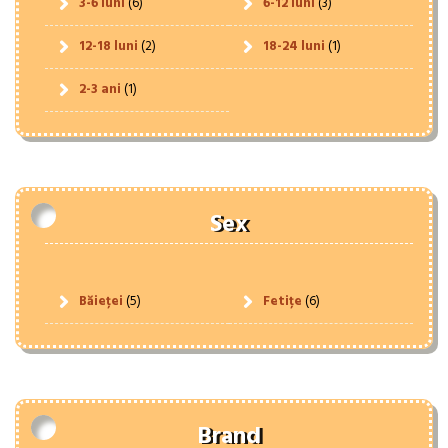
3-6 luni
(6)
6-12 luni
(3)
12-18 luni
(2)
18-24 luni
(1)
2-3 ani
(1)
Sex
Băieței
(5)
Fetițe
(6)
Brand