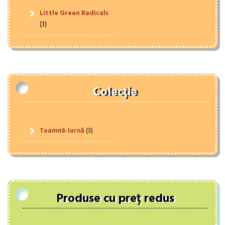
Little Green Radicals
(3)
Colecție
Toamnă-Iarnă
(3)
Produse cu preț redus