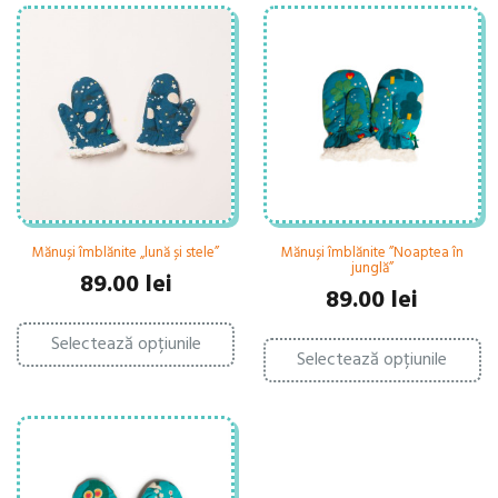
Mănuși îmblănite „lună și stele”
Mănuși îmblănite ”Noaptea în
junglă”
89.00
lei
89.00
lei
Acest
Ac
Selectează opțiunile
produs
Selectează opțiunile
pr
are
ar
mai
ma
multe
mu
variații.
var
Opțiunile
Op
pot
po
fi
fi