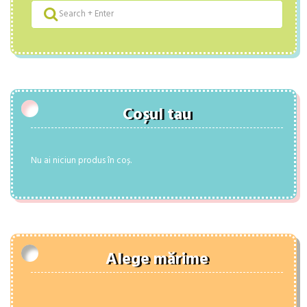
Coșul tau
Nu ai niciun produs în coș.
Alege mărime