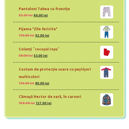
Pantaloni Tabea cu frunzițe
Prețul
Prețul
52.39
lei
46.00
lei
inițial
curent
a
este:
Pijama "Zile fericite"
fost:
46.00 lei.
Prețul
Prețul
110.00
lei
52.39 lei.
92.00
lei
inițial
curent
a
este:
Colanți ˝cocoșul roșu˝
fost:
92.00 lei.
Prețul
Prețul
58.00
lei
53.00
110.00 lei.
lei
inițial
curent
a
este:
Costum de protecție soare cu peștișori
fost:
53.00 lei.
58.00 lei.
multicolori
Prețul
Prețul
116.00
lei
89.00
lei
inițial
curent
a
este:
Cămașă Hector de vară, în carouri
fost:
89.00 lei.
Prețul
Prețul
154.00
lei
127.00
lei
116.00 lei.
inițial
curent
a
este:
fost:
127.00 lei.
154.00 lei.