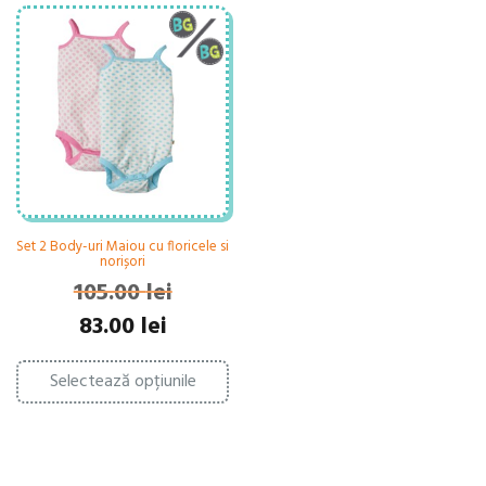
Set 2 Body-uri Maiou cu floricele si
norișori
105.00
lei
Prețul
Prețul
83.00
lei
inițial
curent
Acest
a
este:
Selectează opțiunile
produs
fost:
83.00 lei.
are
105.00 lei.
mai
multe
variații.
Opțiunile