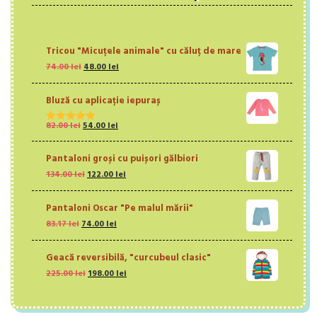
Tricou "Micuțele animale" cu căluț de mare
Prețul
Prețul
74.00
lei
48.00
lei
inițial
curent
a
este:
Bluză cu aplicație iepuraș
fost:
48.00 lei.
74.00 lei.
Prețul
Prețul
82.00
lei
54.00
lei
Evaluat la
inițial
curent
5.00
din 5
a
este:
Pantaloni groși cu puișori gălbiori
fost:
54.00 lei.
Prețul
Prețul
134.00
lei
122.00
lei
82.00 lei.
inițial
curent
a
este:
Pantaloni Oscar "Pe malul mării"
fost:
122.00 lei.
Prețul
Prețul
83.17
lei
74.00
134.00 lei.
lei
inițial
curent
a
este:
Geacă reversibilă, "curcubeul clasic"
fost:
74.00 lei.
Prețul
Prețul
225.00
lei
83.17 lei.
198.00
lei
inițial
curent
a
este:
fost:
198.00 lei.