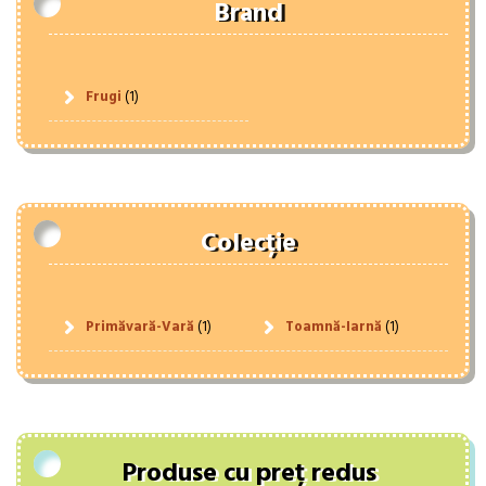
Brand
Frugi
(1)
Colecție
Primăvară-Vară
(1)
Toamnă-Iarnă
(1)
Produse cu preț redus