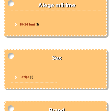
Alege mărime
18-24 luni
(1)
Sex
Fetițe
(1)
Brand