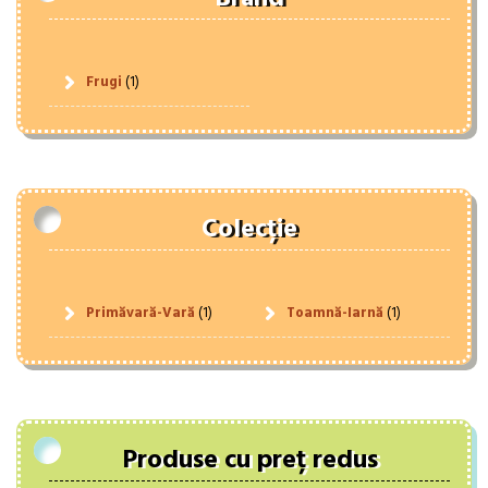
Frugi
(1)
Colecție
Primăvară-Vară
(1)
Toamnă-Iarnă
(1)
Produse cu preț redus