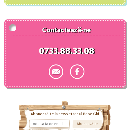
a
este:
fost:
183.00 lei.
205.00 lei.
Contactează-ne
0733.88.33.08
Abonează-te la newsletter-ul Bebe Ghi