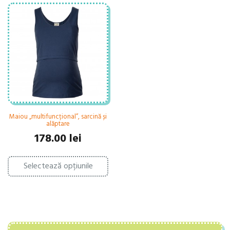
Maiou „multifuncțional”, sarcină și
alăptare
178.00
lei
Acest
Selectează opțiunile
produs
are
mai
multe
variații.
Opțiunile
pot
fi