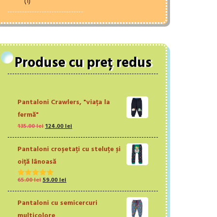
(1)
Produse cu preț redus
Pantaloni Crawlers, "viața la
fermă"
Prețul
Prețul
135.00
lei
124.00
lei
inițial
curent
a
este:
Pantaloni croșetați cu steluțe și
fost:
124.00 lei.
oiță lânoasă
135.00 lei.
Prețul
Prețul
65.00
lei
59.00
lei
Evaluat la
inițial
curent
5.00
din 5
a
este:
Pantaloni cu semicercuri
fost:
59.00 lei.
multicolore