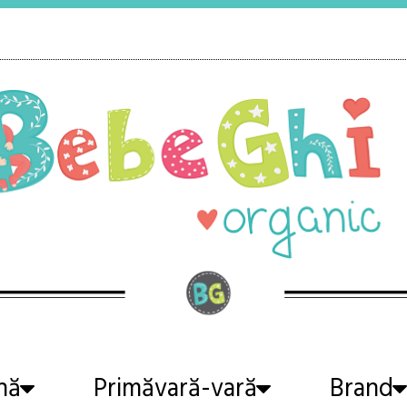
nă
Primăvară-vară
Brand