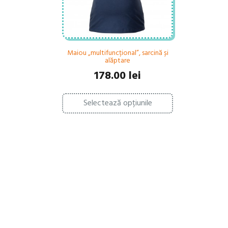
Maiou „multifuncțional”, sarcină și
alăptare
178.00
lei
Acest
Selectează opțiunile
produs
are
mai
multe
variații.
Opțiunile
pot
fi
alese
în
pagina
produsului.