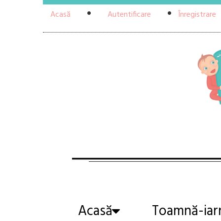
Acasă
Autentificare
Înregistrare
Acasă
Toamnă-iar