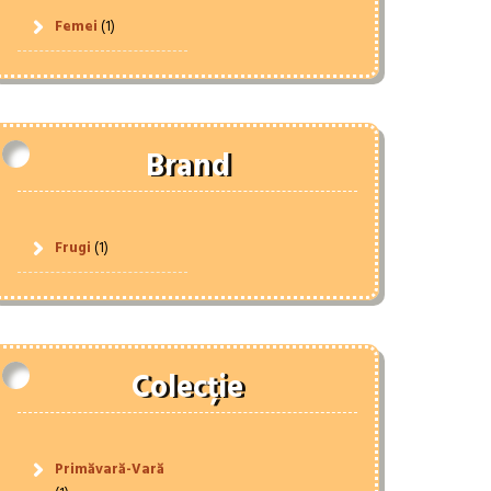
Femei
(1)
Brand
Frugi
(1)
Colecție
Primăvară-Vară