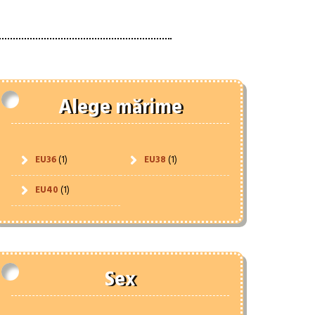
Alege mărime
EU36
(1)
EU38
(1)
EU40
(1)
Sex