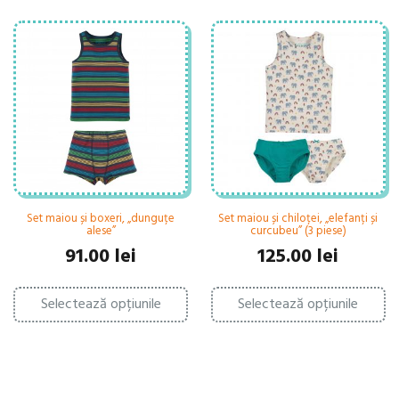
Set maiou și boxeri, „dunguțe
Set maiou și chiloței, „elefanți și
alese”
curcubeu” (3 piese)
91.00
lei
125.00
lei
Acest
Ac
Selectează opțiunile
produs
Selectează opțiunile
pr
are
ar
mai
ma
multe
mu
variații.
var
Opțiunile
Op
pot
po