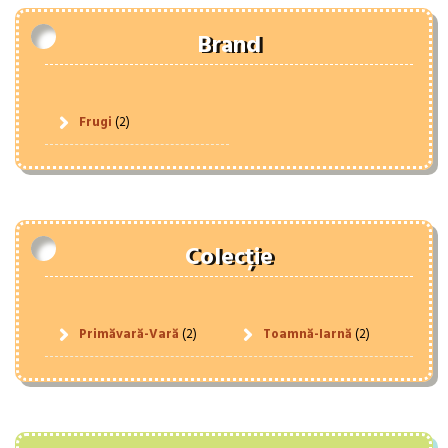
Brand
Frugi
(2)
Colecție
Primăvară-Vară
(2)
Toamnă-Iarnă
(2)