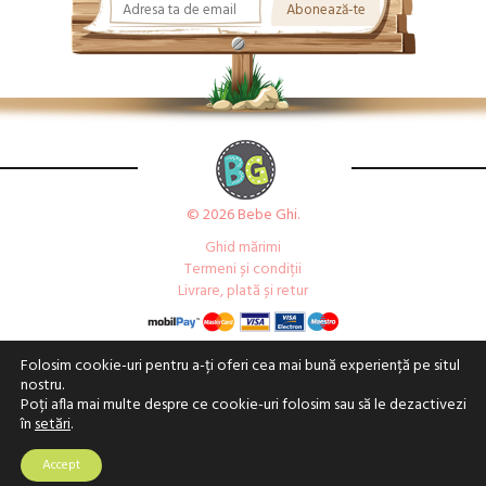
© 2026 Bebe Ghi.
Ghid mărimi
Termeni și condiții
Livrare, plată și retur
Folosim cookie-uri pentru a-ți oferi cea mai bună experiență pe situl
nostru.
Poți afla mai multe despre ce cookie-uri folosim sau să le dezactivezi
în
setări
.
Accept