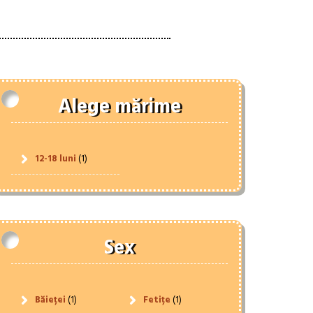
Alege mărime
12-18 luni
(1)
Sex
Băieței
(1)
Fetițe
(1)