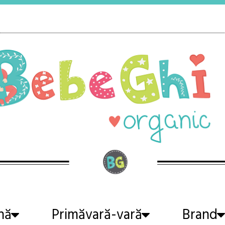
nă
Primăvară-vară
Brand