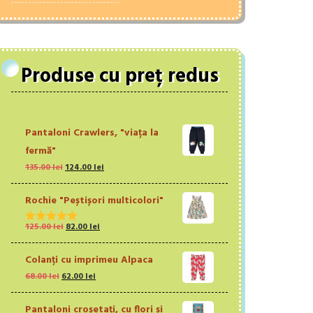
Produse cu preț redus
Pantaloni Crawlers, "viața la
fermă"
Prețul
Prețul
135.00
lei
124.00
lei
inițial
curent
a
este:
Rochie "Peștișori multicolori"
fost:
124.00 lei.
135.00 lei.
Prețul
Prețul
125.00
lei
82.00
lei
Evaluat la
inițial
curent
5.00
din 5
a
este:
Colanți cu imprimeu Alpaca
fost:
82.00 lei.
Prețul
Prețul
68.00
lei
62.00
lei
125.00 lei.
inițial
curent
a
este:
Pantaloni croșetați, cu flori și