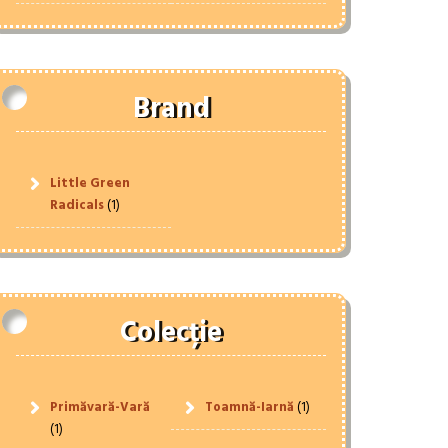
Brand
Little Green
Radicals
(1)
Colecție
Primăvară-Vară
Toamnă-Iarnă
(1)
(1)