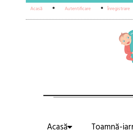
Acasă
Autentificare
Înregistrare
Acasă
Toamnă-iar