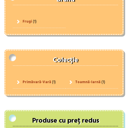
Frugi
(1)
Colecție
Primăvară-Vară
(1)
Toamnă-Iarnă
(1)
Produse cu preț redus