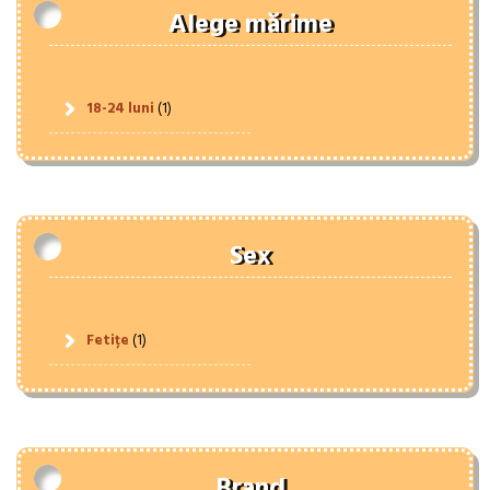
Alege mărime
18-24 luni
(1)
Sex
Fetițe
(1)
Brand