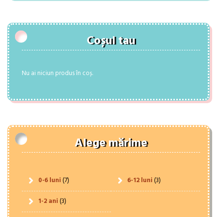
Coșul tau
Nu ai niciun produs în coș.
Alege mărime
0-6 luni
(7)
6-12 luni
(3)
1-2 ani
(3)