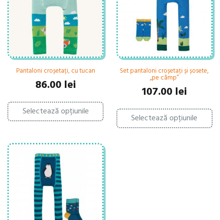
al
în
în
pagina
pa
produsului.
pr
Pantaloni croșetați, cu tucan
Set pantaloni croșetați și șosete,
„pe câmp”
86.00
lei
107.00
lei
Acest
Ac
Selectează opțiunile
produs
Selectează opțiunile
pr
are
ar
mai
ma
multe
mu
variații.
var
Opțiunile
Op
pot
po
fi
fi
alese
al
în
în
pagina
pa
produsului.
pr