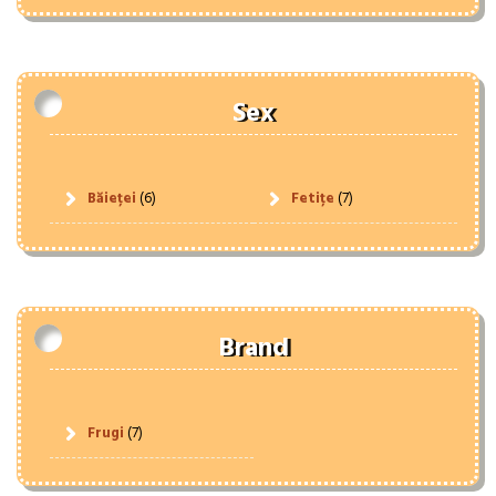
Sex
Băieței
(6)
Fetițe
(7)
Brand
Frugi
(7)