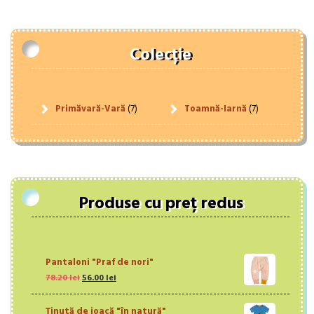
Colecție
Primăvară-Vară
(7)
Toamnă-Iarnă
(7)
Produse cu preț redus
Pantaloni "Praf de nori"
Prețul
Prețul
78.20
lei
56.00
lei
inițial
curent
a
este:
Ţinută de joacă "în natură"