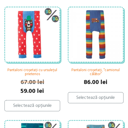
Pantaloni croșetați cu ursulețul
Pantaloni croșetați, “camionul
prietenos
călător”
67.00
lei
86.00
lei
Prețul
Prețul
59.00
lei
Ac
inițial
curent
Selectează opțiunile
pr
Acest
a
este:
ar
Selectează opțiunile
produs
fost:
59.00 lei.
ma
are
67.00 lei.
mu
mai
var
multe
Op
variații.
po