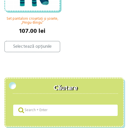
Set pantaloni croșetați și șosete,
„Pingu-Bingu”
107.00
lei
Acest
Selectează opțiunile
produs
are
mai
multe
variații.
Opțiunile
pot
fi
Căutare
alese
în
pagina
produsului.