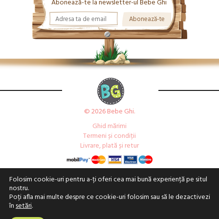
Abonează-te la newsletter-ul Bebe Ghi
© 2026 Bebe Ghi.
Ghid mărimi
Termeni și condiții
Livrare, plată și retur
Folosim cookie-uri pentru a-ți oferi cea mai bună experiență pe situl
nostru.
Poți afla mai multe despre ce cookie-uri folosim sau să le dezactivezi
în
setări
.