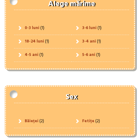
Alege mărime
0-3 luni
(1)
3-6 luni
(1)
18-24 luni
(1)
3-4 ani
(1)
4-5 ani
(1)
5-6 ani
(1)
Sex
Băieței
(2)
Fetițe
(2)