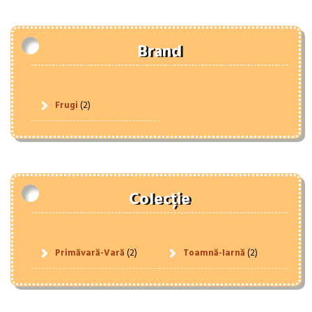
Brand
Frugi
(2)
Colecție
Primăvară-Vară
(2)
Toamnă-Iarnă
(2)