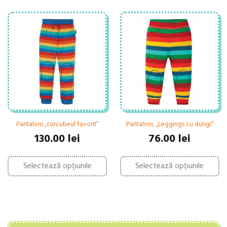
Pantaloni „curcubeul favorit”
Pantaloni, „Leggings cu dungi”
130.00
lei
76.00
lei
Acest
Ac
Selectează opțiunile
produs
Selectează opțiunile
pr
are
ar
mai
ma
multe
mu
variații.
var
Opțiunile
Op
pot
po