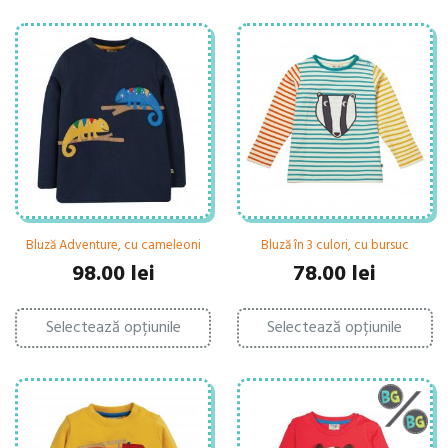
Bluză Adventure, cu cameleoni
Bluză în 3 culori, cu bursuc
98.00
lei
78.00
lei
Acest
Ac
Selectează opțiunile
produs
Selectează opțiunile
pr
are
ar
mai
ma
multe
mu
variații.
var
Opțiunile
Op
pot
po