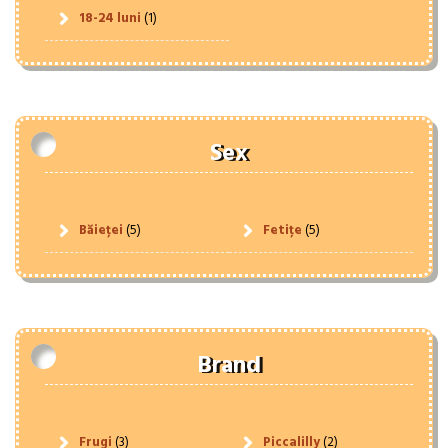
18-24 luni
(1)
Sex
Băieței
(5)
Fetițe
(5)
Brand
Frugi
(3)
Piccalilly
(2)