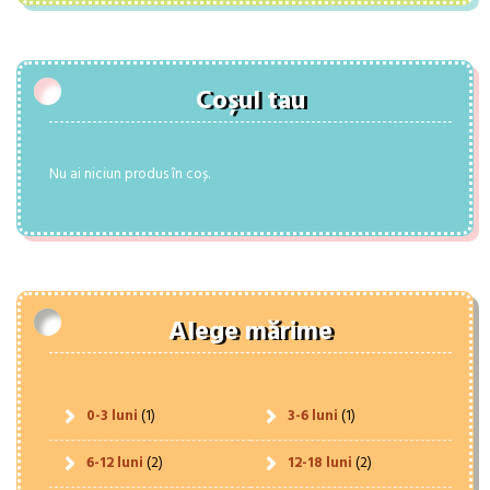
Coșul tau
Nu ai niciun produs în coș.
Alege mărime
0-3 luni
(1)
3-6 luni
(1)
6-12 luni
(2)
12-18 luni
(2)