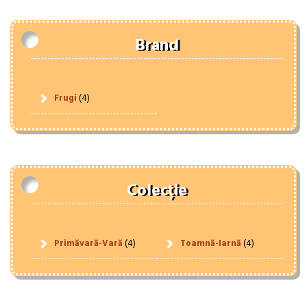
Brand
Frugi
(4)
Colecție
Primăvară-Vară
(4)
Toamnă-Iarnă
(4)