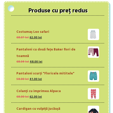
Produse cu preț redus
Costumaș Leo safari
Prețul
Prețul
68.07
lei
62.00
lei
inițial
curent
a
este:
Pantaloni cu două fețe Baker flori de
fost:
62.00 lei.
68.07 lei.
toamnă
Prețul
Prețul
68.04
lei
48.00
lei
inițial
curent
a
este:
Pantaloni scurţi "Floricele mititele"
fost:
48.00 lei.
Prețul
Prețul
58.00
lei
41.00
lei
68.04 lei.
inițial
curent
a
este:
Colanți cu imprimeu Alpaca
fost:
41.00 lei.
Prețul
Prețul
68.00
lei
58.00 lei.
62.00
lei
inițial
curent
a
este:
Cardigan cu vulpiță jucăușă
fost:
62.00 lei.