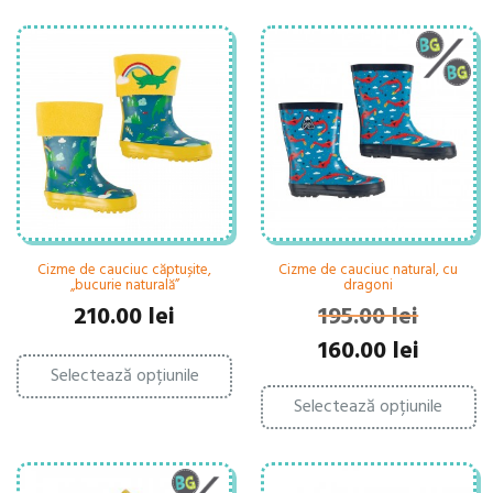
Cizme de cauciuc căptușite,
Cizme de cauciuc natural, cu
„bucurie naturală”
dragoni
210.00
lei
195.00
lei
Prețul
Prețul
160.00
lei
Acest
inițial
curent
Selectează opțiunile
produs
Ac
a
este:
are
Selectează opțiunile
pr
fost:
160.00 lei.
mai
ar
195.00 lei.
multe
ma
variații.
mu
Opțiunile
var
pot