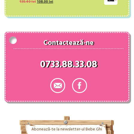
Prețul
Prețul
130.40
lei
68.00 lei.
108.00
lei
inițial
curent
a
este:
fost:
108.00 lei.
130.40 lei.
Contactează-ne
0733.88.33.08
Abonează-te la newsletter-ul Bebe Ghi