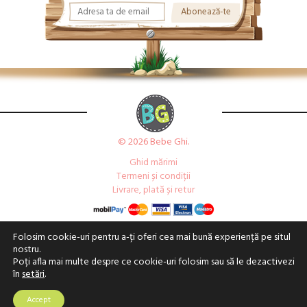
© 2026 Bebe Ghi.
Ghid mărimi
Termeni și condiții
Livrare, plată și retur
Folosim cookie-uri pentru a-ți oferi cea mai bună experiență pe situl
nostru.
Poți afla mai multe despre ce cookie-uri folosim sau să le dezactivezi
în
setări
.
Accept