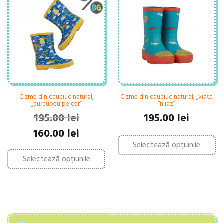
Op
fi
po
alese
fi
în
al
pagina
în
produsului.
pa
pr
Cizme din cauciuc natural,
Cizme din cauciuc natural, „viața
„curcubeu pe cer”
în iaz”
195.00
lei
195.00
lei
Prețul
Prețul
160.00
lei
Ac
inițial
curent
Selectează opțiunile
pr
Acest
a
este:
ar
Selectează opțiunile
produs
fost:
160.00 lei.
ma
are
195.00 lei.
mu
mai
var
multe
Op
variații.
po
Opțiunile
fi
pot
al
fi