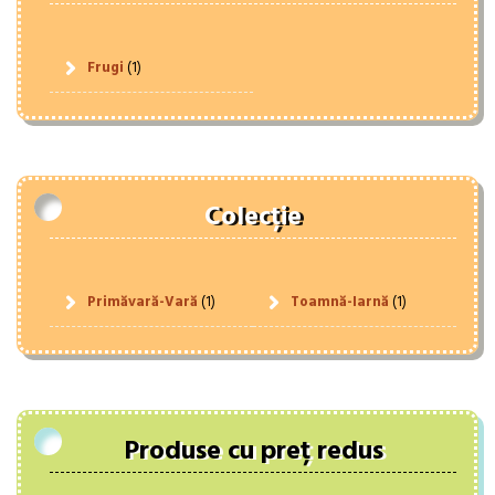
Frugi
(1)
Colecție
Primăvară-Vară
(1)
Toamnă-Iarnă
(1)
Produse cu preț redus