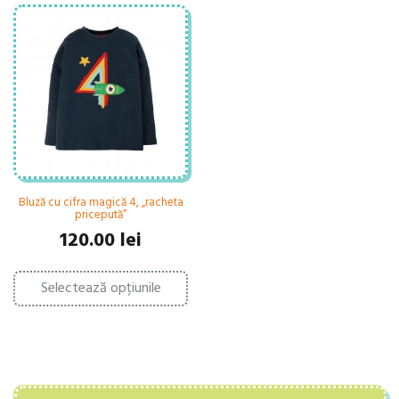
Bluză cu cifra magică 4, „racheta
pricepută”
120.00
lei
Acest
Selectează opțiunile
produs
are
mai
multe
variații.
Opțiunile
pot
fi