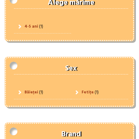
Alege mărime
4-5 ani
(1)
Sex
Băieței
(1)
Fetițe
(1)
Brand