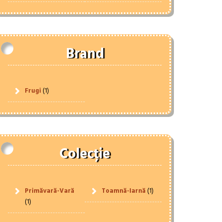
Brand
Frugi
(1)
Colecție
Primăvară-Vară
Toamnă-Iarnă
(1)
(1)