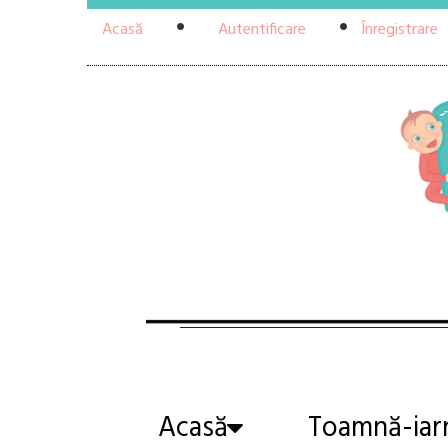
Acasă
Autentificare
Înregistrare
Acasă
Toamnă-iar