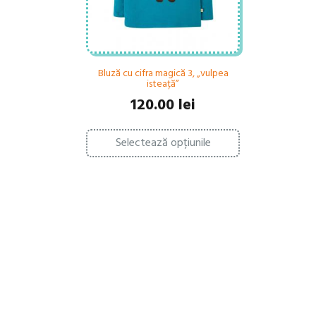
Bluză cu cifra magică 3, „vulpea
isteață”
120.00
lei
Acest
Selectează opțiunile
produs
are
mai
multe
variații.
Opțiunile
pot
fi
alese
în
pagina
produsului.