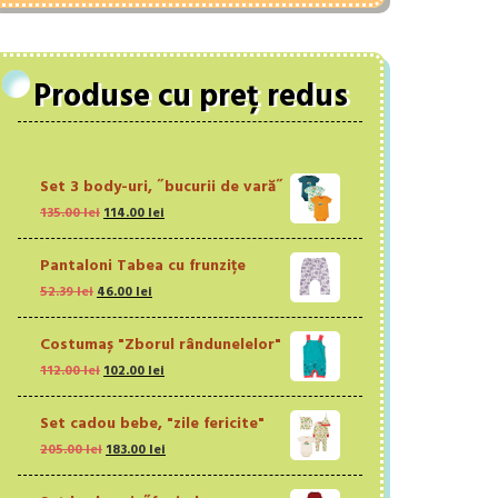
Produse cu preț redus
Set 3 body-uri, ˝bucurii de vară˝
Prețul
Prețul
135.00
lei
114.00
lei
inițial
curent
a
este:
Pantaloni Tabea cu frunzițe
fost:
114.00 lei.
Prețul
Prețul
52.39
lei
46.00
lei
135.00 lei.
inițial
curent
a
este:
Costumaș "Zborul rândunelelor"
fost:
46.00 lei.
Prețul
Prețul
112.00
lei
102.00
lei
52.39 lei.
inițial
curent
a
este:
Set cadou bebe, "zile fericite"
fost:
102.00 lei.
Prețul
Prețul
205.00
lei
183.00
lei
112.00 lei.
inițial
curent
a
este: