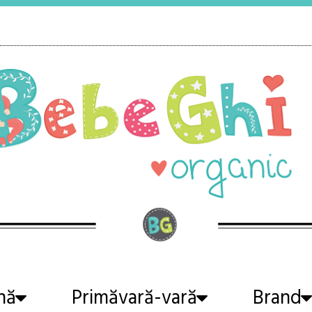
nă
Primăvară-vară
Brand