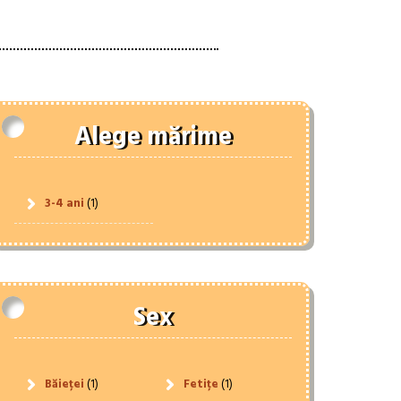
Alege mărime
3-4 ani
(1)
Sex
Băieței
(1)
Fetițe
(1)