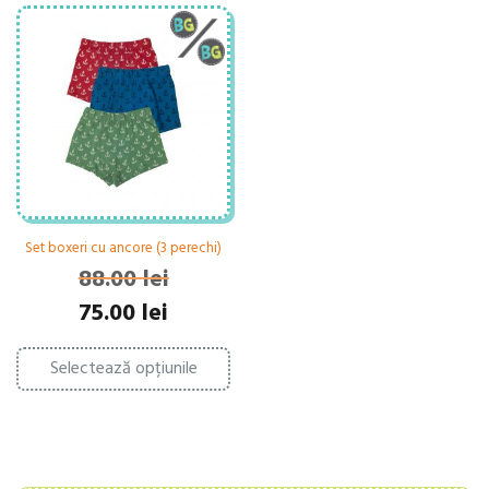
Set boxeri cu ancore (3 perechi)
88.00
lei
Prețul
Prețul
75.00
lei
inițial
curent
Acest
a
este:
Selectează opțiunile
produs
fost:
75.00 lei.
are
88.00 lei.
mai
multe
variații.
Opțiunile
pot