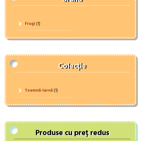
Frugi
(1)
Colecție
Toamnă-Iarnă
(1)
Produse cu preț redus