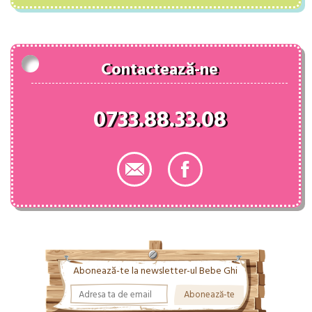
fost:
48.00 lei.
74.00 lei.
Contactează-ne
0733.88.33.08
Abonează-te la newsletter-ul Bebe Ghi