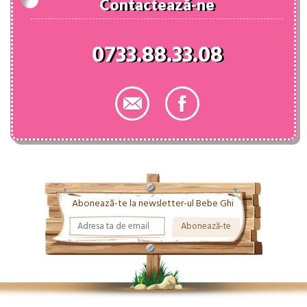
Contactează-ne
0733.88.33.08
Abonează-te la newsletter-ul Bebe Ghi