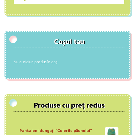
Coșul tau
Nu ai niciun produs în coș.
Produse cu preț redus
Pantaloni dungați ”Culorile păunului”