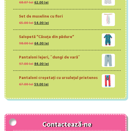
Prețul
Prețul
68.07
lei
62.00
lei
inițial
curent
a
este:
Set de museline cu flori
fost:
62.00 lei.
Prețul
Prețul
65.00
lei
68.07 lei.
54.00
lei
inițial
curent
a
este:
Salopetă ”Căsuța din pădure”
fost:
54.00 lei.
Prețul
Prețul
98.00
lei
65.00 lei.
64.00
lei
inițial
curent
a
este:
Pantaloni lejeri, ˝dungi de vară˝
fost:
64.00 lei.
Prețul
Prețul
97.00
lei
98.00 lei.
84.00
lei
inițial
curent
a
este:
Pantaloni croșetați cu ursulețul prietenos
fost:
84.00 lei.
Prețul
Prețul
67.00
lei
97.00 lei.
59.00
lei
inițial
curent
a
este:
fost:
59.00 lei.
67.00 lei.
Contactează-ne