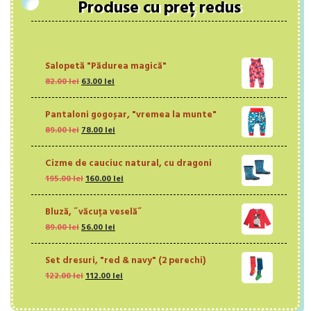
Produse cu preț redus
Salopetă "Pădurea magică"
Prețul
Prețul
82.00
lei
63.00
lei
inițial
curent
a
este:
Pantaloni gogoșar, "vremea la munte"
fost:
63.00 lei.
Prețul
Prețul
89.00
lei
82.00 lei.
78.00
lei
inițial
curent
a
este:
Cizme de cauciuc natural, cu dragoni
fost:
78.00 lei.
Prețul
Prețul
195.00
lei
89.00 lei.
160.00
lei
inițial
curent
a
este:
Bluză, ˝văcuța veselă˝
fost:
160.00 lei.
Prețul
Prețul
89.00
lei
56.00
195.00 lei.
lei
inițial
curent
a
este:
Set dresuri, "red & navy" (2 perechi)
fost:
56.00 lei.
Prețul
Prețul
122.00
lei
89.00 lei.
112.00
lei
inițial
curent
a
este: