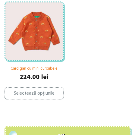
Cardigan cu mini curcubeie
224.00
lei
Acest
Selectează opțiunile
produs
are
mai
multe
variații.
Opțiunile
pot
fi